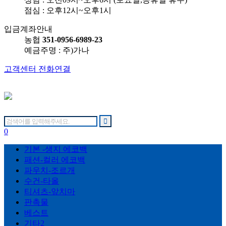
점심 : 오후12시~오후1시
입금계좌안내
농협
351-0956-6989-23
예금주명 : 주)가나
고객센터 전화연결
0
기본 -생지 에코백
패션-컬러 에코백
파우치-조르개
수건-타올
티셔츠-앞치마
판촉물
베스트
기타2