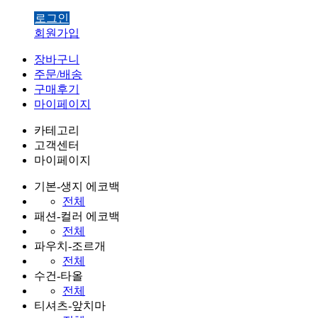
로그인
회원가입
장바구니
주문/배송
구매후기
마이페이지
카테고리
고객센터
마이페이지
기본-생지 에코백
전체
패션-컬러 에코백
전체
파우치-조르개
전체
수건-타올
전체
티셔츠-앞치마