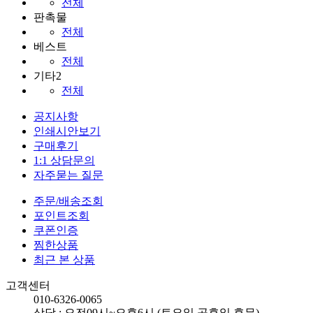
전체
판촉물
전체
베스트
전체
기타2
전체
공지사항
인쇄시안보기
구매후기
1:1 상담문의
자주묻는 질문
주문/배송조회
포인트조회
쿠폰인증
찜한상품
최근 본 상품
고객센터
010-6326-0065
상담 : 오전09시~오후6시 (토요일,공휴일 휴무)