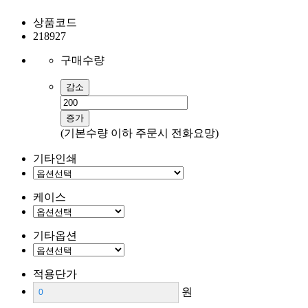
상품코드
218927
구매수량
감소
증가
(기본수량 이하 주문시 전화요망)
기타인쇄
케이스
기타옵션
적용단가
원