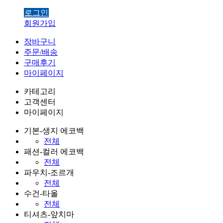
로그인
회원가입
장바구니
주문/배송
구매후기
마이페이지
카테고리
고객센터
마이페이지
기본-생지 에코백
전체
패션-컬러 에코백
전체
파우치-조르개
전체
수건-타올
전체
티셔츠-앞치마