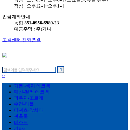
점심 : 오후12시~오후1시
입금계좌안내
농협
351-0956-6989-23
예금주명 : 주)가나
고객센터 전화연결
0
기본 -생지 에코백
패션-컬러 에코백
파우치-조르개
수건-타올
티셔츠-앞치마
판촉물
베스트
기타2