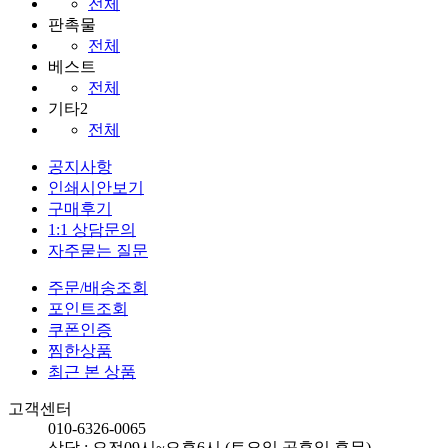
전체
판촉물
전체
베스트
전체
기타2
전체
공지사항
인쇄시안보기
구매후기
1:1 상담문의
자주묻는 질문
주문/배송조회
포인트조회
쿠폰인증
찜한상품
최근 본 상품
고객센터
010-6326-0065
상담 : 오전09시~오후6시 (토요일,공휴일 휴무)